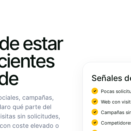
ede estar
cientes
nde
Señales d
Pocas solicit
sociales, campañas,
Web con visit
laro qué parte del
Campañas sin
sitas sin solicitudes,
Competidores 
 con coste elevado o