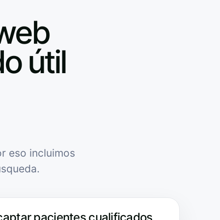
 web
o útil
r eso incluimos
úsqueda.
captar pacientes cualificados