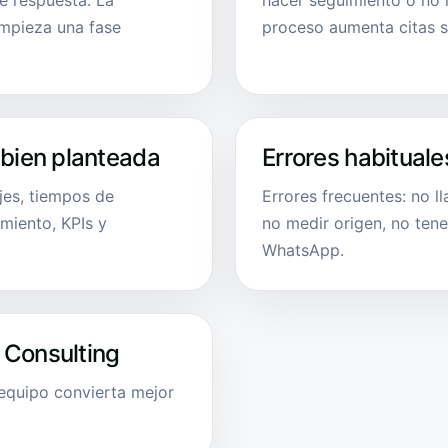
e respuesta. La
hacer seguimiento o no r
empieza una fase
proceso aumenta citas si
 bien planteada
Errores habituale
ajes, tiempos de
Errores frecuentes: no ll
imiento, KPIs y
no medir origen, no ten
WhatsApp.
 Consulting
equipo convierta mejor