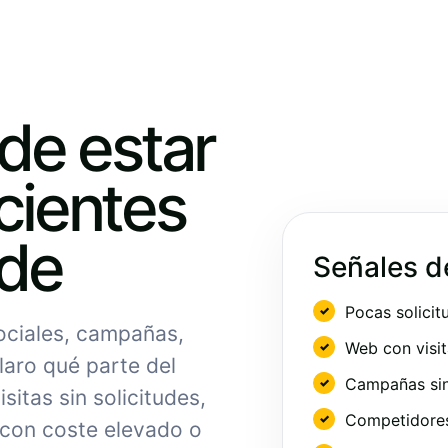
ede estar
cientes
nde
Señales d
Pocas solicit
sociales, campañas,
Web con visit
laro qué parte del
Campañas sin
sitas sin solicitudes,
Competidores 
 con coste elevado o