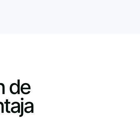
n de
taja