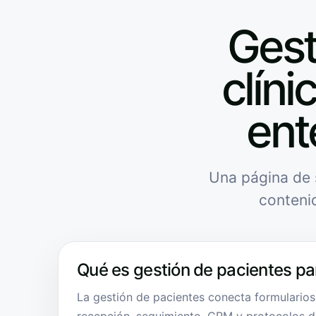
Gest
clíni
ent
Una página de 
conteni
Qué es gestión de pacientes par
La gestión de pacientes conecta formulario