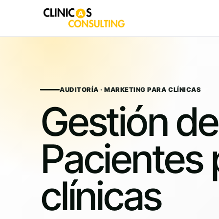
Skip
to
content
AUDITORÍA · MARKETING PARA CLÍNICAS
Gestión de
Pacientes 
clínicas