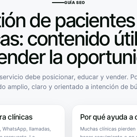
GUÍA SEO
ión de pacientes
cas: contenido úti
ender la oportun
servicio debe posicionar, educar y vender. Po
do amplio, claro y orientado a intención de b
a clínicas
Por qué ayuda a 
s, WhatsApp, llamadas,
Muchas clínicas pierden