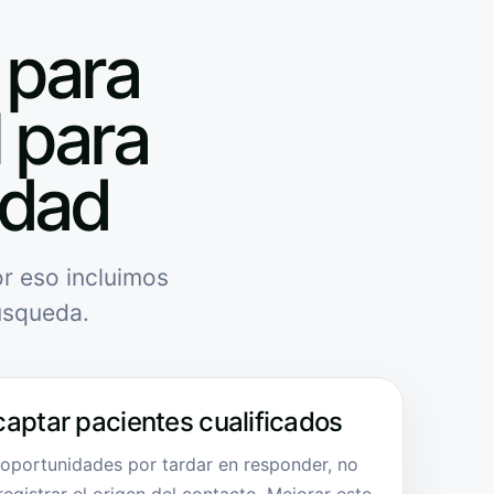
 para
l para
idad
r eso incluimos
úsqueda.
captar pacientes cualificados
 oportunidades por tardar en responder, no