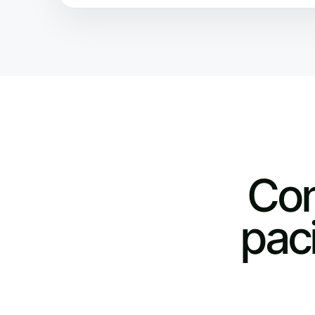
Con
pac