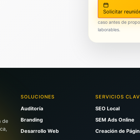
Solicitar reunió
caso antes de propo
laborables.
SOLUCIONES
SERVICIOS CLA
Auditoría
SEO Local
Branding
SEM Ads Online
n de
ca,
Desarrollo Web
Creación de Pági