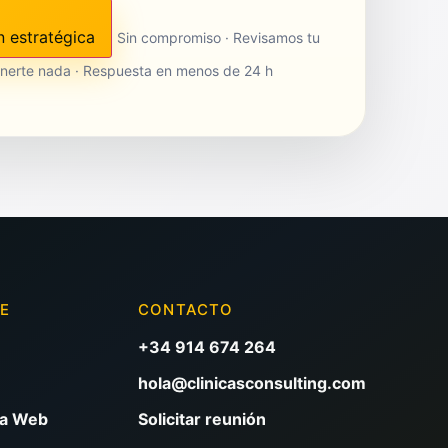
n estratégica
Sin compromiso · Revisamos tu
nerte nada · Respuesta en menos de 24 h
VE
CONTACTO
+34 914 674 264
hola@clinicasconsulting.com
na Web
Solicitar reunión