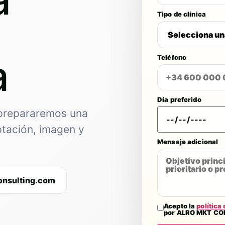
Tipo de clínica
a
Teléfono
Día preferido
 prepararemos una
ptación, imagen y
Mensaje adicional
onsulting.com
Acepto la
política
por ALRO MKT CO