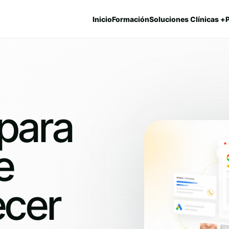
Inicio
Formación
Soluciones Clínicas +
para
e
ecer