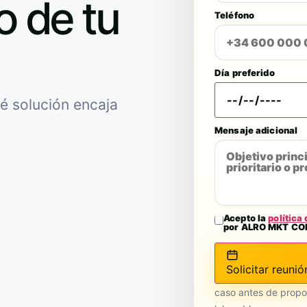
o de tu
Teléfono
Día preferido
é solución encaja
Mensaje adicional
Acepto la
política
por ALRO MKT CO
Solicitar reunió
caso antes de propo