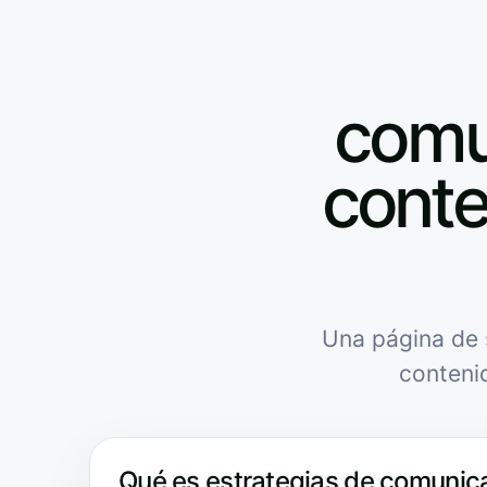
comun
conte
Una página de 
conteni
Qué es estrategias de comunic