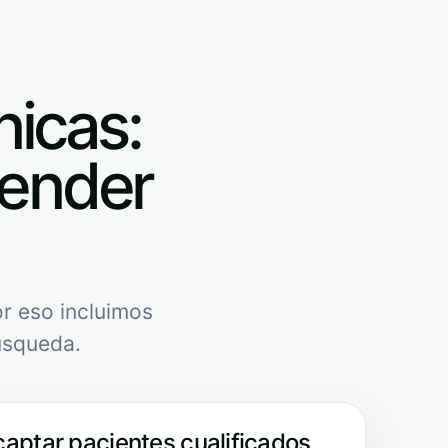
nicas:
tender
r eso incluimos
úsqueda.
captar pacientes cualificados