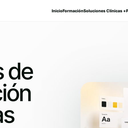
Inicio
Formación
Soluciones Clínicas +
s de
ión
as