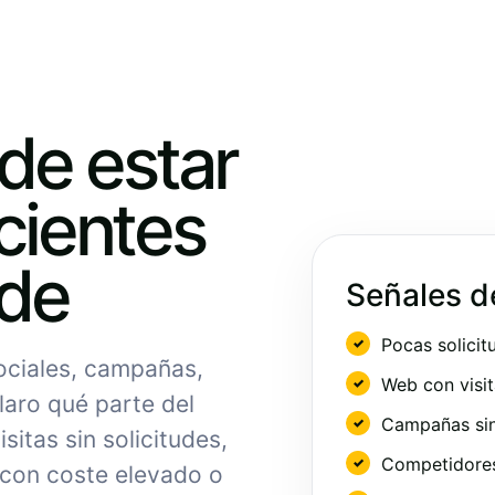
ede estar
cientes
nde
Señales d
Pocas solicit
sociales, campañas,
Web con visit
laro qué parte del
Campañas sin
sitas sin solicitudes,
Competidores 
 con coste elevado o