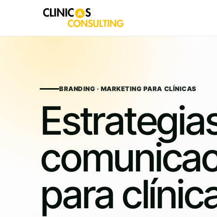
Skip
to
content
BRANDING · MARKETING PARA CLÍNICAS
Estrategia
comunicac
para clínic