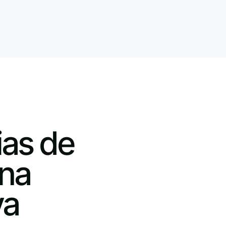
ias de
una
va