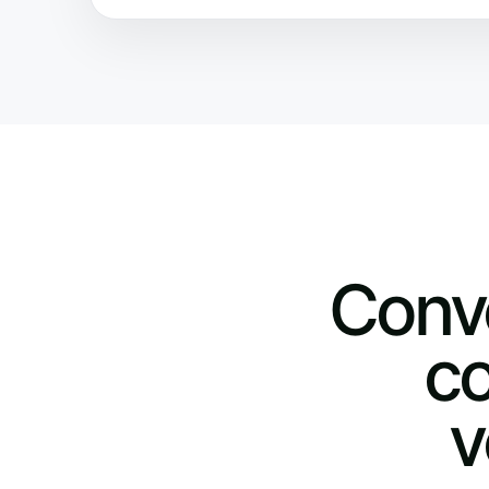
Conve
co
v