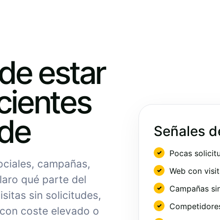
ede estar
cientes
nde
Señales d
Pocas solicit
sociales, campañas,
Web con visit
laro qué parte del
Campañas sin
sitas sin solicitudes,
Competidores 
 con coste elevado o