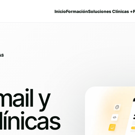
Inicio
Formación
Soluciones Clínicas +
AS
ail y
ínicas