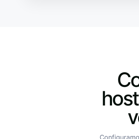
Co
host
v
Configuramos