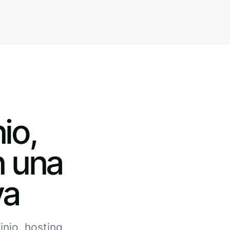
io,
n una
va
nio, hosting,