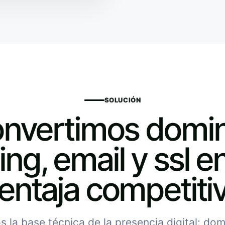
SOLUCIÓN
nvertimos domin
ing, email y ssl e
entaja competiti
 la base técnica de la presencia digital: domi