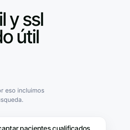
 y ssl
o útil
r eso incluimos
úsqueda.
captar pacientes cualificados