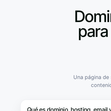
Domin
para 
Una página de 
conteni
Qué es dominio, hosting, email y