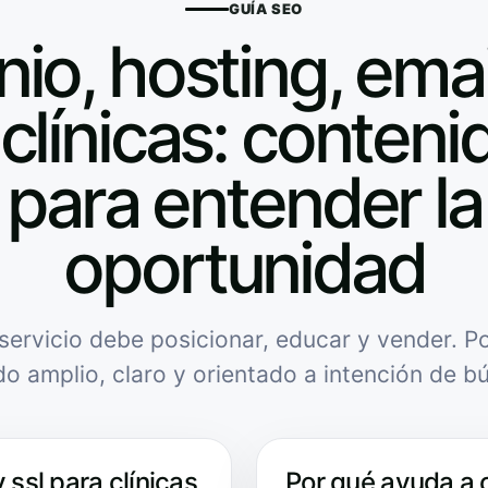
GUÍA SEO
io, hosting, email
clínicas: contenid
para entender la
oportunidad
servicio debe posicionar, educar y vender. Po
do amplio, claro y orientado a intención de b
 ssl para clínicas
Por qué ayuda a 