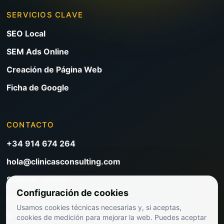
SERVICIOS CLAVE
SEO Local
SEM Ads Online
Creación de Página Web
Ficha de Google
CONTACTO
+34 914 674 264
hola@clinicasconsulting.com
Solicitar reunión
Configuración de cookies
Blog de marketing clínico
Usamos cookies técnicas necesarias y, si aceptas,
Ver precios
cookies de medición para mejorar la web. Puedes aceptar