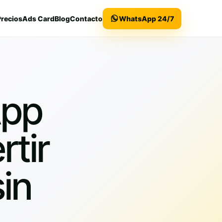
Precios
Ads Card
Blog
Contacto
WhatsApp 24/7
App
rtir
in