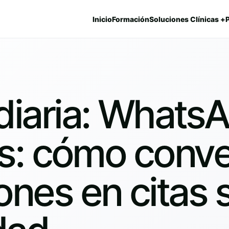
Inicio
Formación
Soluciones Clínicas +
diaria: Whats
as: cómo conve
nes en citas s