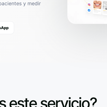
pacientes y medir
tsApp
s este servicio?