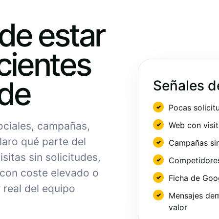
ede estar
cientes
nde
Señales d
Pocas solicit
sociales, campañas,
Web con visit
laro qué parte del
Campañas sin
sitas sin solicitudes,
Competidores 
 con coste elevado o
Ficha de Goo
 real del equipo
Mensajes dem
valor