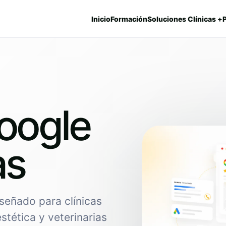
Inicio
Formación
Soluciones Clínicas +
oogle
as
señado para clínicas
estética y veterinarias