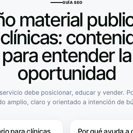
GUÍA SEO
o material public
clínicas: contenid
para entender la
oportunidad
servicio debe posicionar, educar y vender. Po
do amplio, claro y orientado a intención de b
rio para clínicas
Por qué ayuda a 