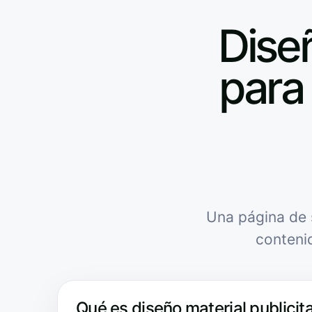
Diseñ
para 
Una página de 
conteni
Qué es diseño material publicita