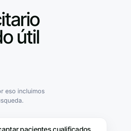
itario
o útil
r eso incluimos
úsqueda.
captar pacientes cualificados