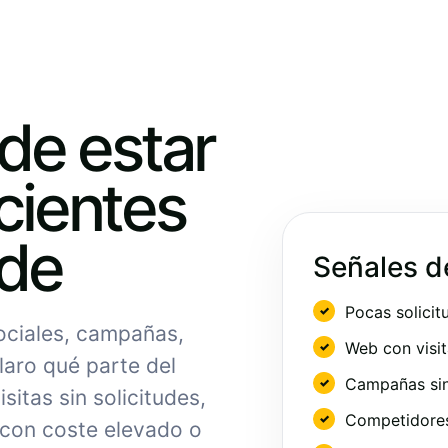
ede estar
cientes
nde
Señales d
Pocas solicit
sociales, campañas,
Web con visit
laro qué parte del
Campañas sin
sitas sin solicitudes,
Competidores 
 con coste elevado o