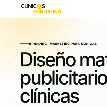
Skip
to
content
BRANDING · MARKETING PARA CLÍNICAS
Diseño mat
publicitari
clínicas