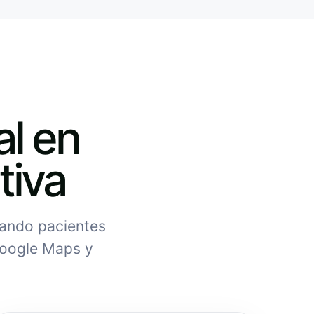
al en
tiva
uando pacientes
Google Maps y