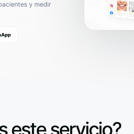
pacientes y medir
tsApp
s este servicio?