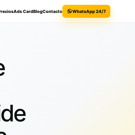
Precios
Ads Card
Blog
Contacto
WhatsApp 24/7
e
ide