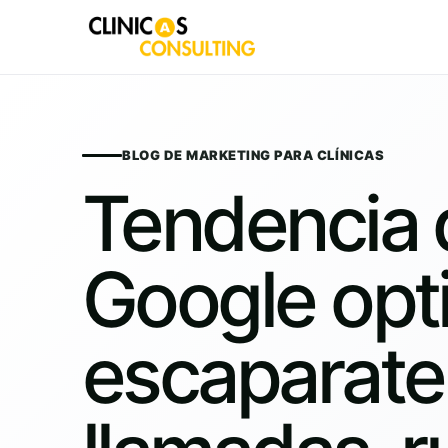
Skip
to
content
BLOG DE MARKETING PARA CLÍNICAS
Tendencia d
Google opti
escaparate