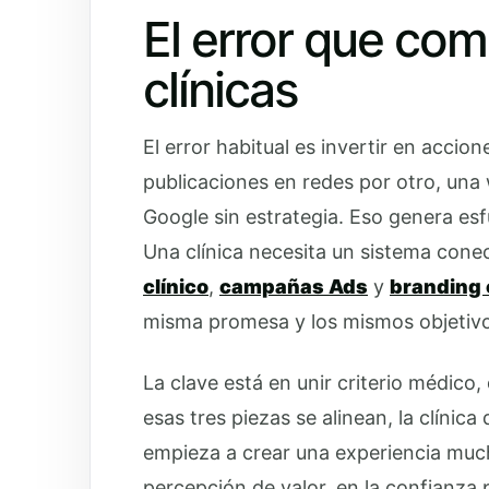
El error que co
clínicas
El error habitual es invertir en accio
publicaciones en redes por otro, una 
Google sin estrategia. Eso genera es
Una clínica necesita un sistema con
clínico
,
campañas Ads
y
branding 
misma promesa y los mismos objetivo
La clave está en unir criterio médico
esas tres piezas se alinean, la clínic
empieza a crear una experiencia much
percepción de valor, en la confianza p