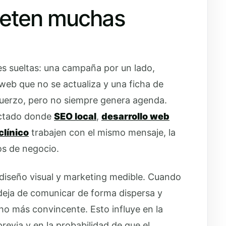
meten muchas
nes sueltas: una campaña por un lado,
web que no se actualiza y una ficha de
fuerzo, pero no siempre genera agenda.
ectado donde
SEO local
,
desarrollo web
clínico
trabajen con el mismo mensaje, la
s de negocio.
, diseño visual y marketing medible. Cuando
a deja de comunicar de forma dispersa y
o más convincente. Esto influye en la
revia y en la probabilidad de que el