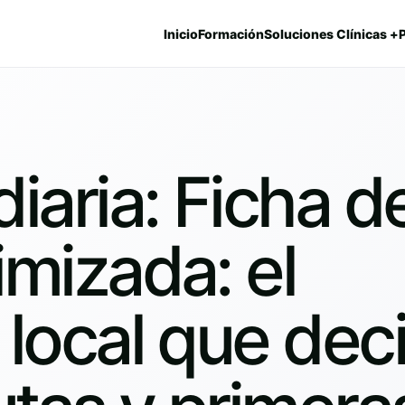
Inicio
Formación
Soluciones Clínicas +
iaria: Ficha d
mizada: el
 local que dec