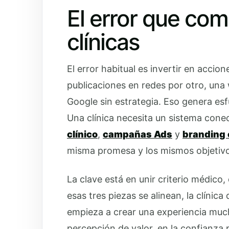
El error que co
clínicas
El error habitual es invertir en accio
publicaciones en redes por otro, una 
Google sin estrategia. Eso genera es
Una clínica necesita un sistema con
clínico
,
campañas Ads
y
branding 
misma promesa y los mismos objetivo
La clave está en unir criterio médico
esas tres piezas se alinean, la clínic
empieza a crear una experiencia much
percepción de valor, en la confianza p