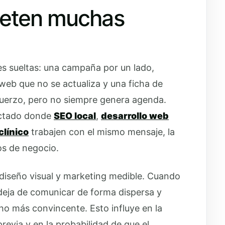
meten muchas
nes sueltas: una campaña por un lado,
web que no se actualiza y una ficha de
fuerzo, pero no siempre genera agenda.
ectado donde
SEO local
,
desarrollo web
clínico
trabajen con el mismo mensaje, la
s de negocio.
, diseño visual y marketing medible. Cuando
a deja de comunicar de forma dispersa y
o más convincente. Esto influye en la
revia y en la probabilidad de que el