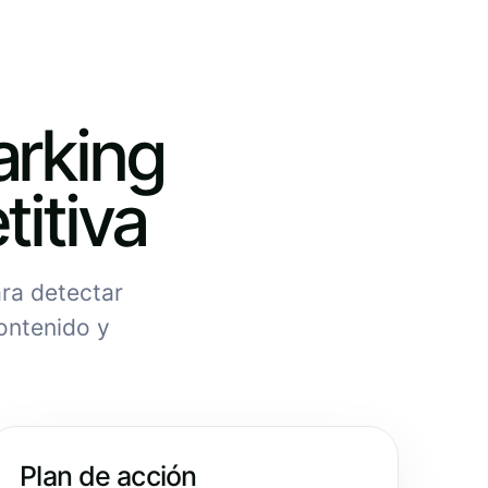
rking
itiva
ra detectar
ontenido y
Plan de acción