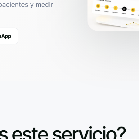
pacientes y medir
tsApp
s este servicio?