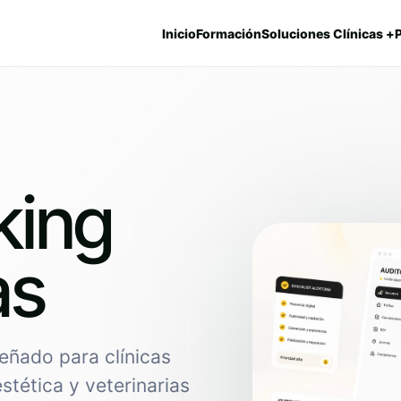
Inicio
Formación
Soluciones Clínicas +
king
as
eñado para clínicas
estética y veterinarias