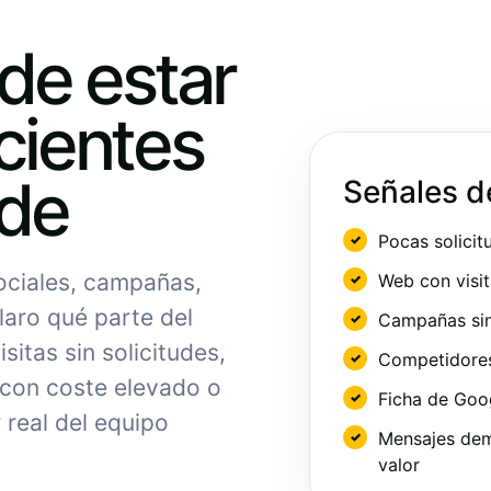
ede estar
cientes
nde
Señales d
Pocas solicit
sociales, campañas,
Web con visit
laro qué parte del
Campañas sin
sitas sin solicitudes,
Competidores 
 con coste elevado o
Ficha de Goo
 real del equipo
Mensajes dem
valor