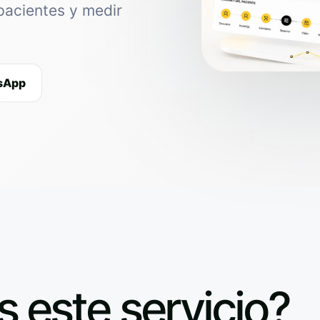
pacientes y medir
tsApp
s este servicio?