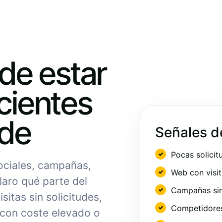
ede estar
cientes
nde
Señales d
Pocas solicit
sociales, campañas,
Web con visit
laro qué parte del
Campañas sin
sitas sin solicitudes,
Competidores 
 con coste elevado o