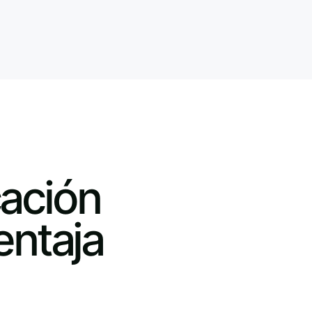
ación
entaja