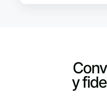
Conv
y fid