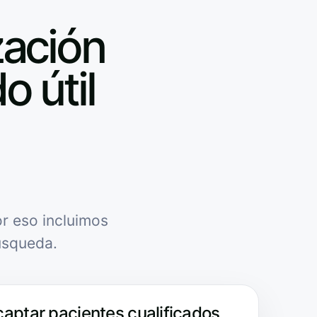
zación
o útil
r eso incluimos
úsqueda.
captar pacientes cualificados