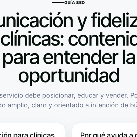
GUÍA SEO
icación y fideli
clínicas: contenid
para entender la
oportunidad
servicio debe posicionar, educar y vender. Po
do amplio, claro y orientado a intención de b
ión para clínicas
Por qué ayuda a 