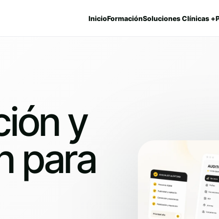
Inicio
Formación
Soluciones Clínicas +
ión y
n para