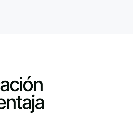
ación
entaja