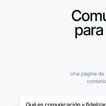
Comun
para 
Una página de 
conteni
Qué es comunicación y fidelizac