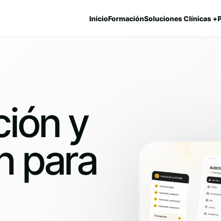
Inicio
Formación
Soluciones Clínicas +
ión y
n para