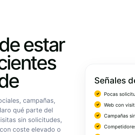
ede estar
cientes
nde
Señales d
Pocas solicit
sociales, campañas,
Web con visit
laro qué parte del
Campañas sin
sitas sin solicitudes,
Competidores 
 con coste elevado o