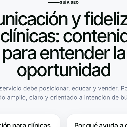
GUÍA SEO
icación y fideli
clínicas: contenid
para entender la
oportunidad
servicio debe posicionar, educar y vender. Po
do amplio, claro y orientado a intención de b
ión para clínicas
Por qué ayuda a 