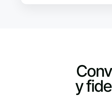
Conv
y fid