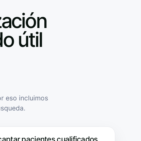
zación
o útil
r eso incluimos
úsqueda.
captar pacientes cualificados