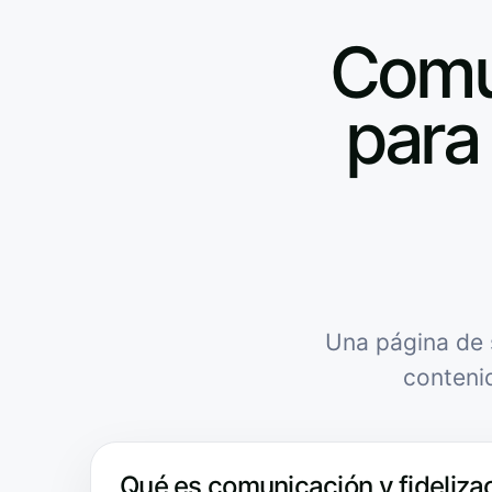
Comun
para 
Una página de 
conteni
Qué es comunicación y fidelizac