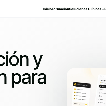
Inicio
Formación
Soluciones Clínicas +
ión y
n para