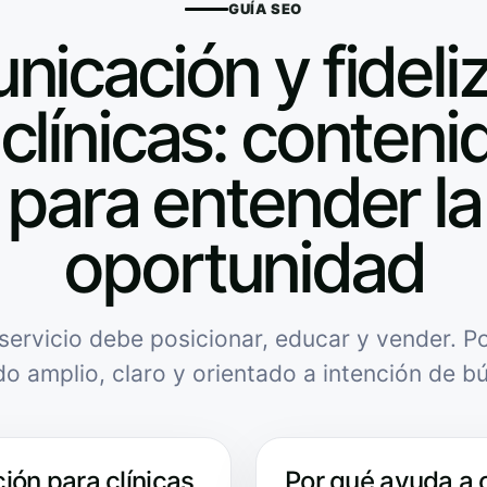
GUÍA SEO
icación y fideli
clínicas: contenid
para entender la
oportunidad
servicio debe posicionar, educar y vender. Po
do amplio, claro y orientado a intención de b
ión para clínicas
Por qué ayuda a 