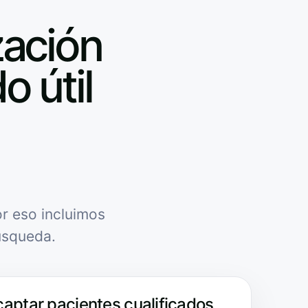
zación
o útil
r eso incluimos
úsqueda.
captar pacientes cualificados