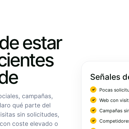
ede estar
cientes
nde
Señales d
Pocas solicit
sociales, campañas,
Web con visit
laro qué parte del
Campañas sin
sitas sin solicitudes,
Competidores 
 con coste elevado o