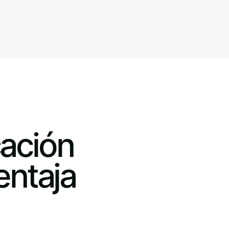
ación
entaja