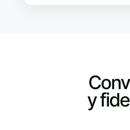
Conv
y fid