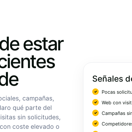
ede estar
cientes
nde
Señales d
Pocas solicit
sociales, campañas,
Web con visit
laro qué parte del
Campañas sin
sitas sin solicitudes,
Competidores 
 con coste elevado o