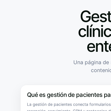
Gest
clíni
ent
Una página de 
conteni
Qué es gestión de pacientes par
La gestión de pacientes conecta formulario