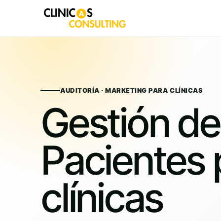
Skip
to
content
AUDITORÍA · MARKETING PARA CLÍNICAS
Gestión de
Pacientes 
clínicas