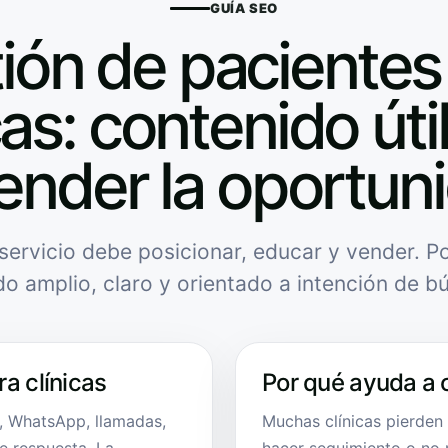
GUÍA SEO
ión de pacientes
cas: contenido úti
ender la oportun
servicio debe posicionar, educar y vender. Po
do amplio, claro y orientado a intención de b
a clínicas
Por qué ayuda a 
s, WhatsApp, llamadas,
Muchas clínicas pierden