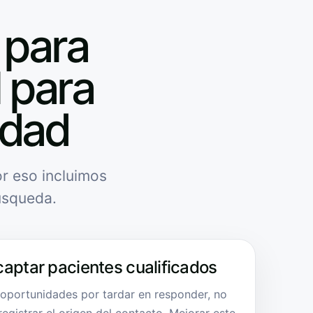
 para
l para
idad
r eso incluimos
úsqueda.
captar pacientes cualificados
 oportunidades por tardar en responder, no