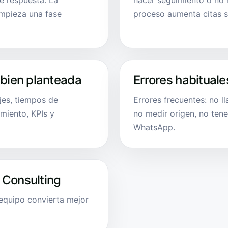
e respuesta. La
hacer seguimiento o no r
empieza una fase
proceso aumenta citas si
 bien planteada
Errores habituale
ajes, tiempos de
Errores frecuentes: no ll
imiento, KPIs y
no medir origen, no ten
WhatsApp.
 Consulting
equipo convierta mejor