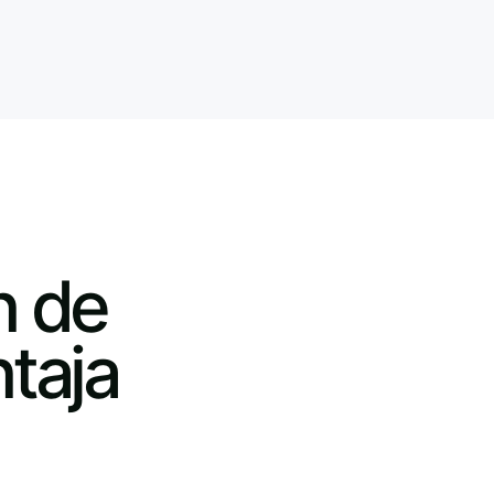
n de
taja