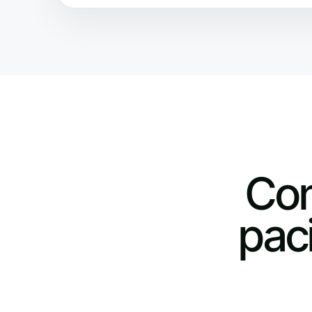
Con
pac