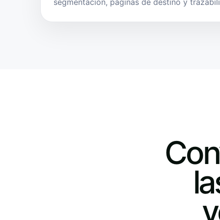
segmentación, páginas de destino y trazabil
Conv
l
v