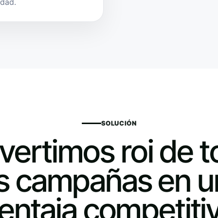
idad.
SOLUCIÓN
ertimos roi de 
as campañas en u
entaja competiti