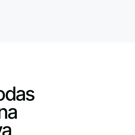
todas
na
va