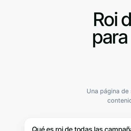
Roi 
para 
Una página de 
conteni
Qué es roi de todas las campaña