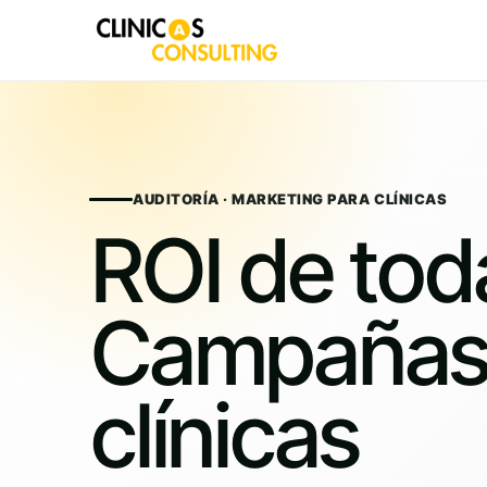
Skip
to
content
AUDITORÍA · MARKETING PARA CLÍNICAS
ROI de tod
Campañas
clínicas