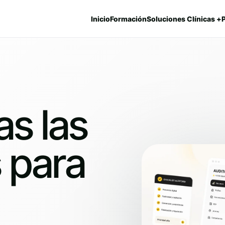
Inicio
Formación
Soluciones Clínicas +
as las
 para