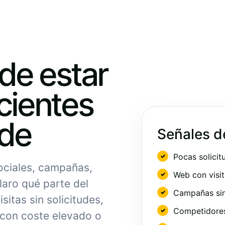
ede estar
cientes
nde
Señales d
Pocas solicit
sociales, campañas,
Web con visit
laro qué parte del
Campañas sin
sitas sin solicitudes,
Competidores 
 con coste elevado o