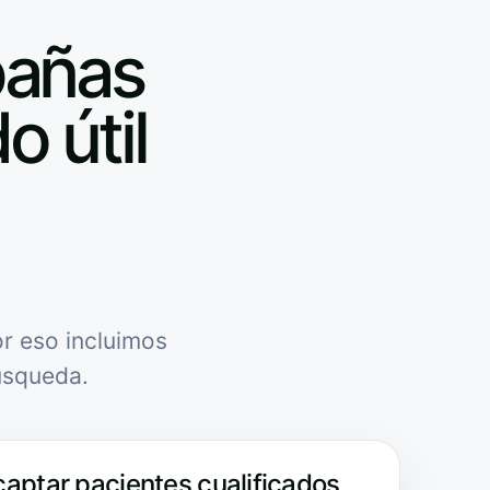
pañas
o útil
r eso incluimos
úsqueda.
captar pacientes cualificados