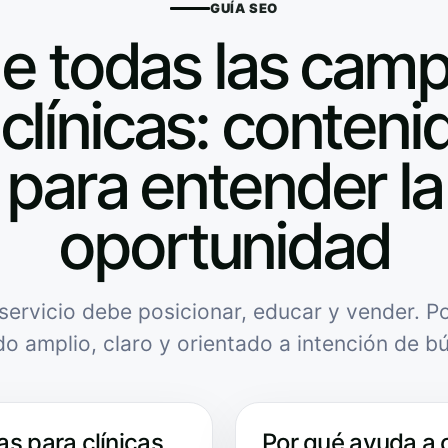
GUÍA SEO
de todas las cam
clínicas: contenid
para entender la
oportunidad
servicio debe posicionar, educar y vender. Po
do amplio, claro y orientado a intención de b
s para clínicas
Por qué ayuda a 