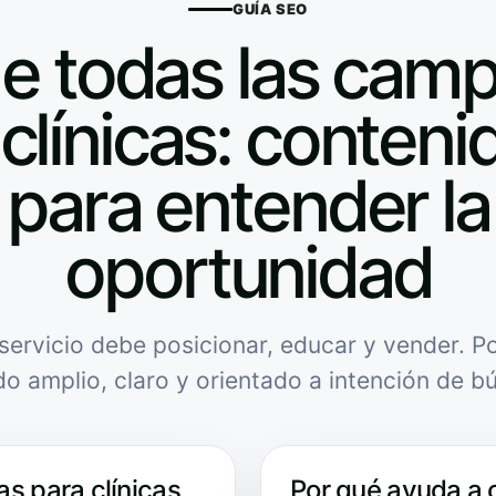
GUÍA SEO
de todas las cam
clínicas: contenid
para entender la
oportunidad
servicio debe posicionar, educar y vender. Po
do amplio, claro y orientado a intención de b
s para clínicas
Por qué ayuda a 