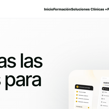
Inicio
Formación
Soluciones Clínicas +
as las
 para