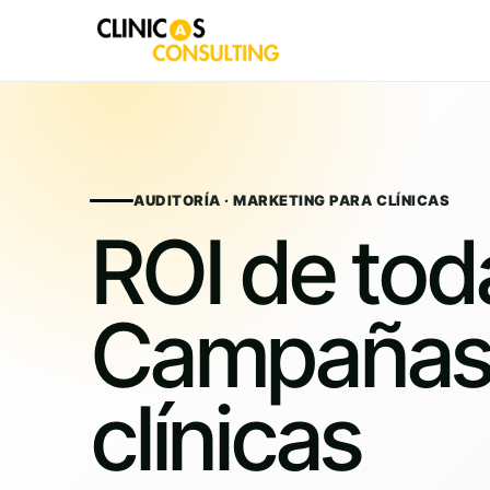
Skip
to
content
AUDITORÍA · MARKETING PARA CLÍNICAS
ROI de tod
Campañas
clínicas