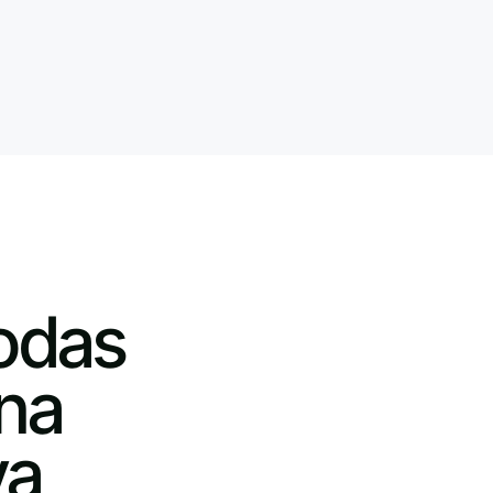
todas
na
va