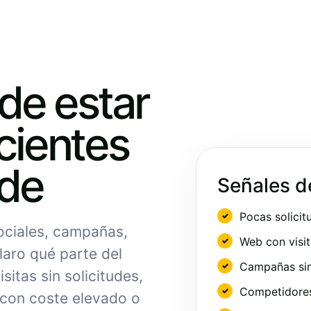
ede estar
cientes
nde
Señales d
Pocas solicit
sociales, campañas,
Web con visit
laro qué parte del
Campañas sin
sitas sin solicitudes,
Competidores 
 con coste elevado o