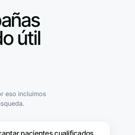
pañas
o útil
r eso incluimos
úsqueda.
captar pacientes cualificados