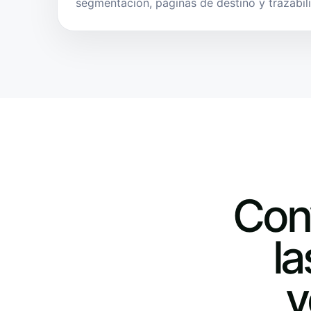
segmentación, páginas de destino y trazabil
Conv
l
v