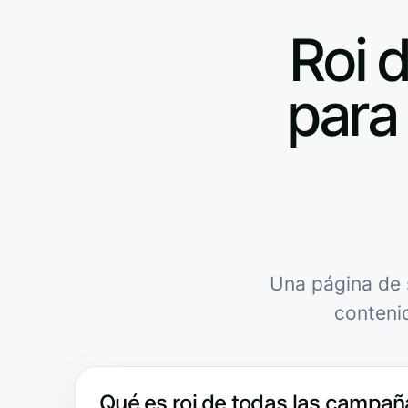
Roi 
para 
Una página de 
conteni
Qué es roi de todas las campaña