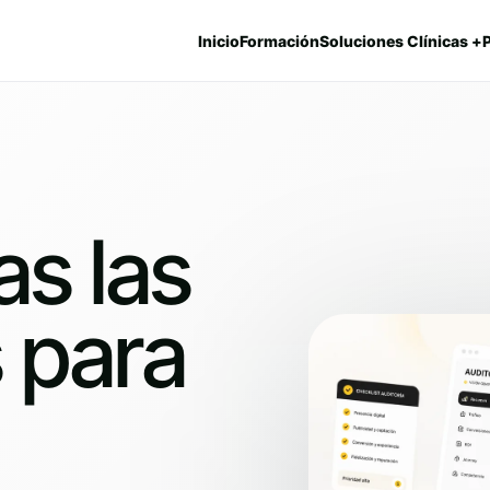
Inicio
Formación
Soluciones Clínicas +
as las
 para