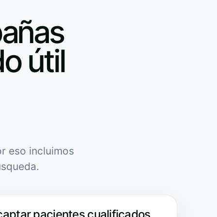
pañas
o útil
r eso incluimos
úsqueda.
captar pacientes cualificados