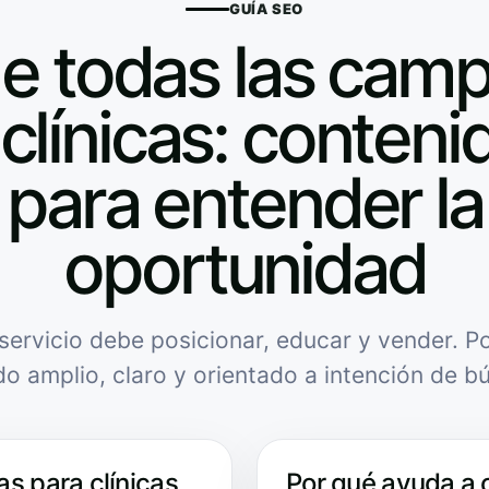
GUÍA SEO
de todas las cam
clínicas: contenid
para entender la
oportunidad
servicio debe posicionar, educar y vender. Po
do amplio, claro y orientado a intención de b
s para clínicas
Por qué ayuda a 