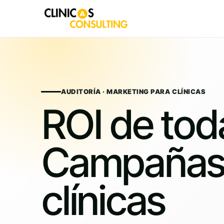
Skip
to
content
AUDITORÍA · MARKETING PARA CLÍNICAS
ROI de tod
Campañas
clínicas