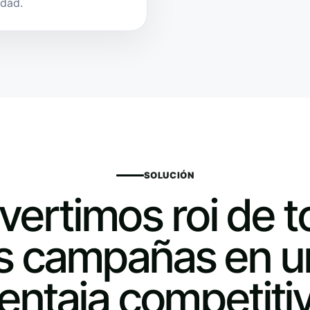
idad.
SOLUCIÓN
ertimos roi de 
as campañas en u
entaja competiti