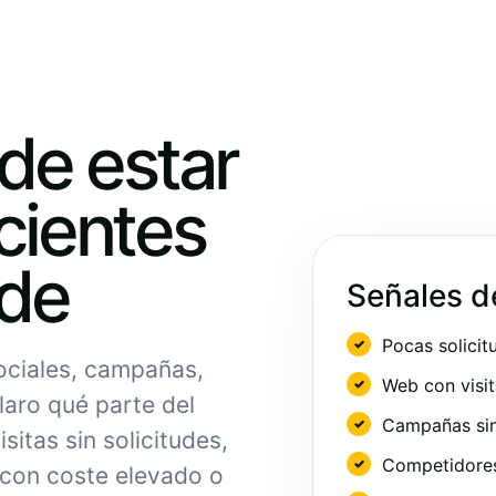
ede estar
cientes
nde
Señales d
Pocas solicit
sociales, campañas,
Web con visit
laro qué parte del
Campañas sin
sitas sin solicitudes,
Competidores 
 con coste elevado o