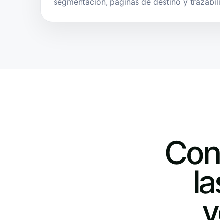
segmentación, páginas de destino y trazabil
Conv
l
v