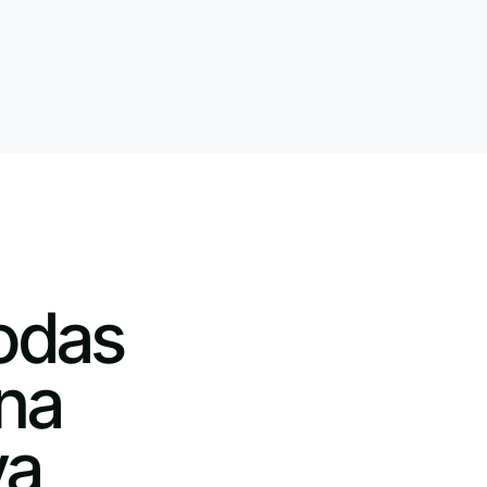
todas
na
va