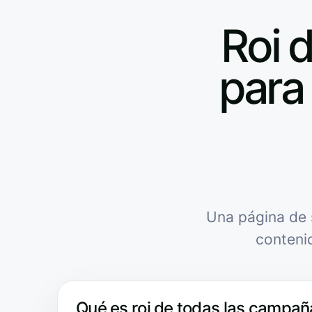
Roi 
para 
Una página de 
conteni
Qué es roi de todas las campaña