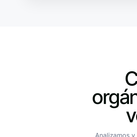
C
orgán
v
Analizamos y 