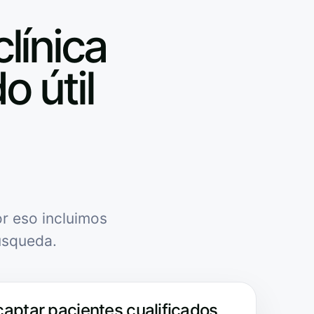
clínica
o útil
r eso incluimos
úsqueda.
captar pacientes cualificados