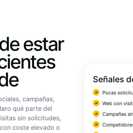
ede estar
cientes
nde
Señales d
Pocas solicit
sociales, campañas,
Web con visit
laro qué parte del
Campañas sin
sitas sin solicitudes,
Competidores 
 con coste elevado o