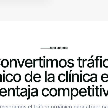
SOLUCIÓN
onvertimos tráfi
ico de la clínica 
entaja competiti
mejoramos el tráfico orgánico para atraer p