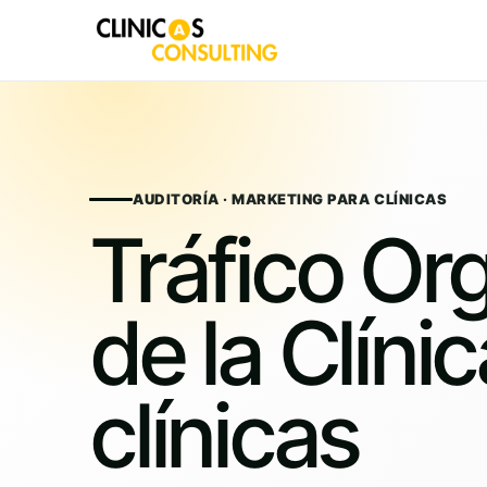
Skip
to
content
AUDITORÍA · MARKETING PARA CLÍNICAS
Tráfico Or
de la Clíni
clínicas