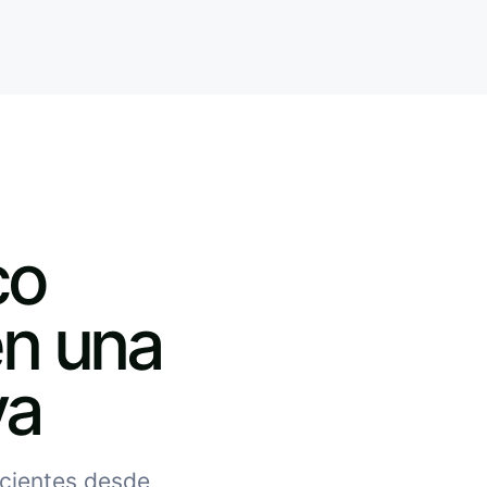
co
en una
va
acientes desde