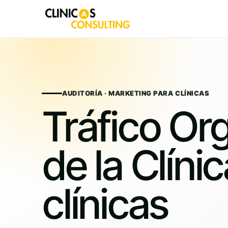
Skip
to
content
AUDITORÍA · MARKETING PARA CLÍNICAS
Tráfico Or
de la Clíni
clínicas