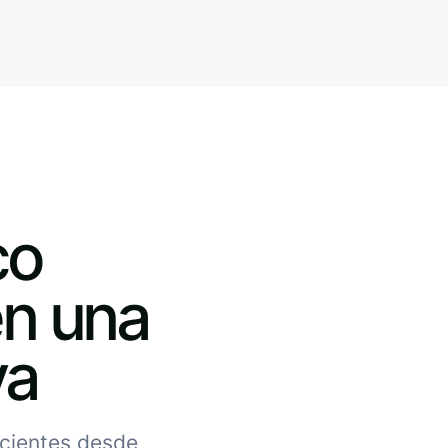
co
en una
va
acientes desde