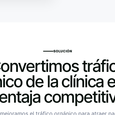
SOLUCIÓN
onvertimos tráfi
ico de la clínica 
entaja competiti
mejoramos el tráfico orgánico para atraer p