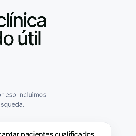
clínica
o útil
r eso incluimos
úsqueda.
captar pacientes cualificados