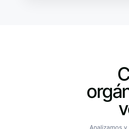
C
orgán
v
Analizamos y 