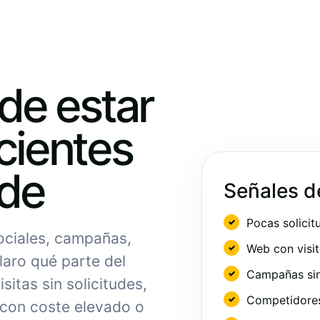
ede estar
cientes
nde
Señales d
Pocas solicit
sociales, campañas,
Web con visit
laro qué parte del
Campañas sin
sitas sin solicitudes,
Competidores 
 con coste elevado o