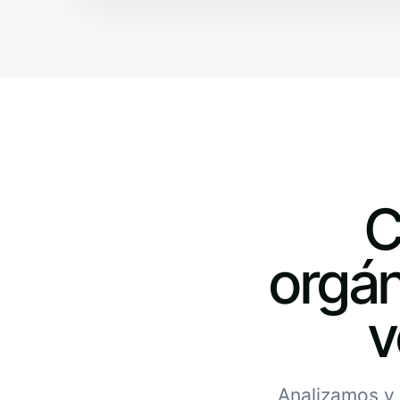
C
orgán
v
Analizamos y 