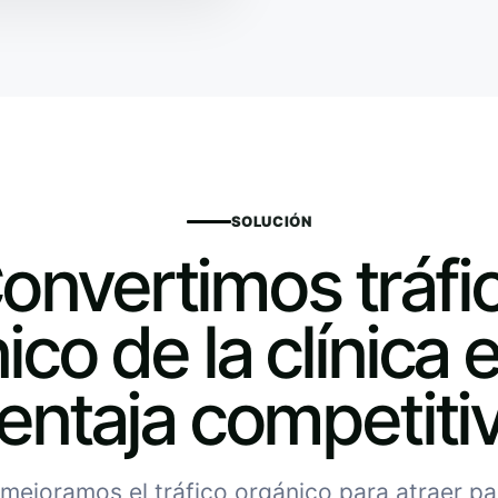
SOLUCIÓN
onvertimos tráfi
ico de la clínica 
entaja competiti
mejoramos el tráfico orgánico para atraer p