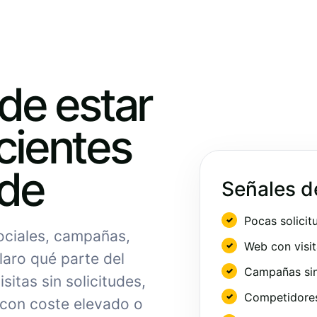
ede estar
cientes
nde
Señales d
Pocas solicit
sociales, campañas,
Web con visit
laro qué parte del
Campañas sin
sitas sin solicitudes,
Competidores 
 con coste elevado o