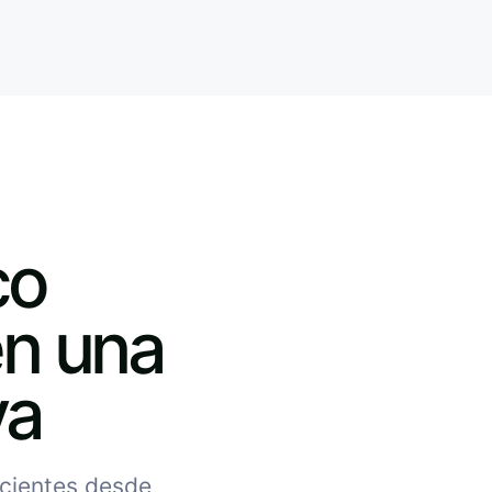
co
en una
va
acientes desde