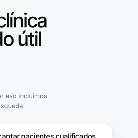
clínica
o útil
r eso incluimos
úsqueda.
captar pacientes cualificados