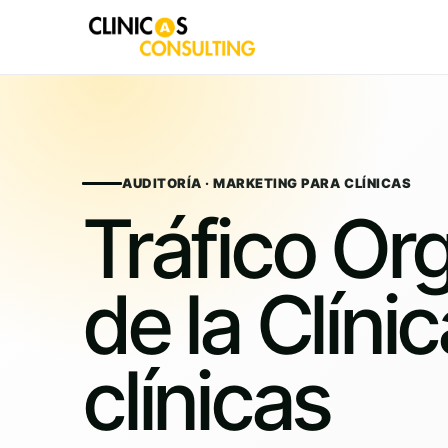
Skip
to
content
AUDITORÍA · MARKETING PARA CLÍNICAS
Tráfico Or
de la Clíni
clínicas