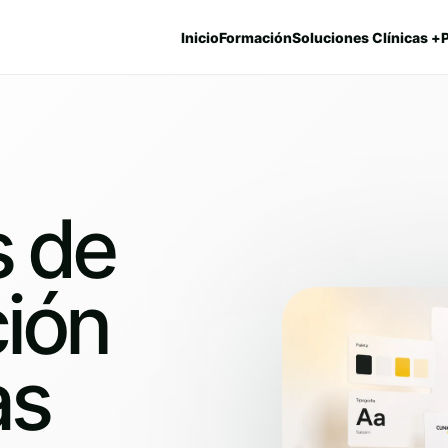
Inicio
Formación
Soluciones Clínicas +
s de
ión
as