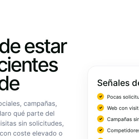
ede estar
cientes
nde
Señales d
Pocas solicit
sociales, campañas,
Web con visit
laro qué parte del
Campañas sin
sitas sin solicitudes,
Competidores 
 con coste elevado o