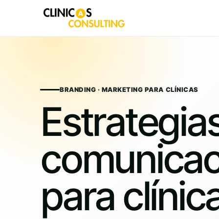
Skip
to
content
BRANDING · MARKETING PARA CLÍNICAS
Estrategia
comunicac
para clínic