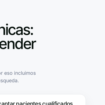
nicas:
tender
r eso incluimos
úsqueda.
captar pacientes cualificados