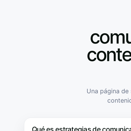
comun
conte
Una página de 
conteni
Qué es estrategias de comunic