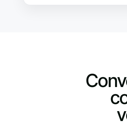
Conve
co
v