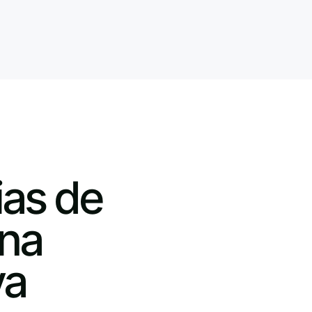
ias de
una
va