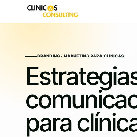
Skip
to
content
BRANDING · MARKETING PARA CLÍNICAS
Estrategia
comunicac
para clínic