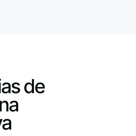
ias de
una
va