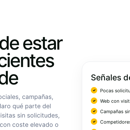
ede estar
cientes
nde
Señales d
Pocas solicit
sociales, campañas,
Web con visit
laro qué parte del
Campañas sin
sitas sin solicitudes,
Competidores 
 con coste elevado o