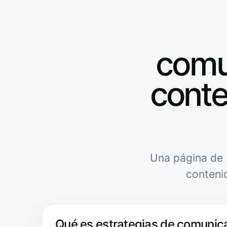
comun
conte
Una página de 
conteni
Qué es estrategias de comunic