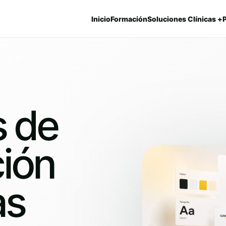
Inicio
Formación
Soluciones Clínicas +
s de
ión
as