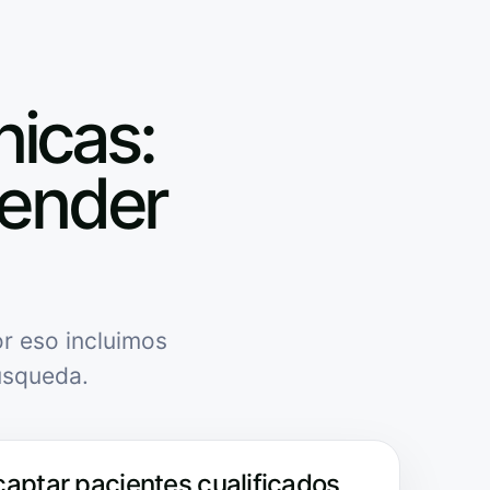
nicas:
tender
r eso incluimos
úsqueda.
captar pacientes cualificados