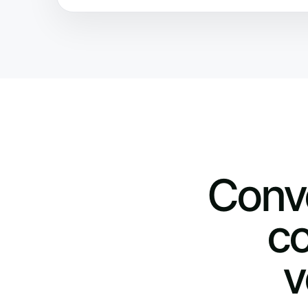
Conve
co
v