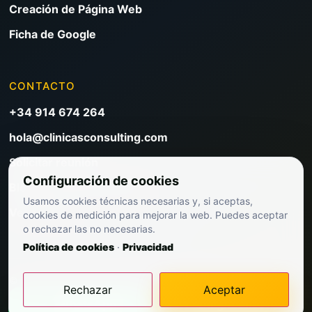
Creación de Página Web
Ficha de Google
CONTACTO
+34 914 674 264
hola@clinicasconsulting.com
Solicitar reunión
Configuración de cookies
Blog de marketing clínico
Usamos cookies técnicas necesarias y, si aceptas,
Ver precios
cookies de medición para mejorar la web. Puedes aceptar
o rechazar las no necesarias.
Política de cookies
·
Privacidad
© 2026 Clínicas Consulting. Todos los derechos reservados.
Rechazar
Aceptar
WhatsApp
Diagnóstico
Web premium optimizada para captación clínica.