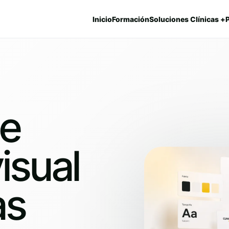
Inicio
Formación
Soluciones Clínicas +
de
isual
as