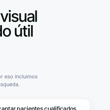
visual
o útil
r eso incluimos
úsqueda.
captar pacientes cualificados