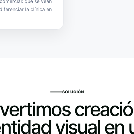
 comercial: que se vean
iferenciar la clínica en
SOLUCIÓN
vertimos creació
ntidad visual en