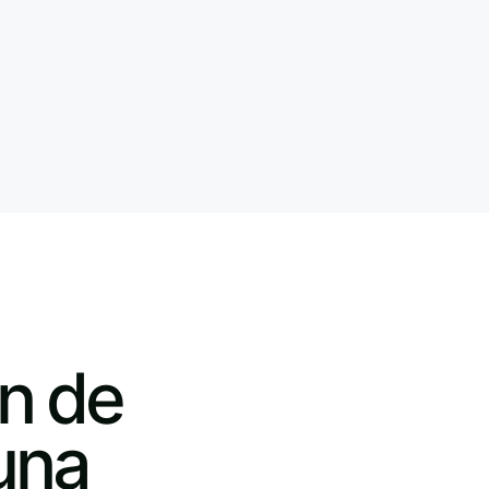
n de
 una