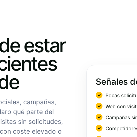
ede estar
cientes
nde
Señales d
Pocas solicit
sociales, campañas,
Web con visit
laro qué parte del
Campañas sin
sitas sin solicitudes,
Competidores 
 con coste elevado o