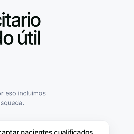
itario
o útil
r eso incluimos
úsqueda.
captar pacientes cualificados