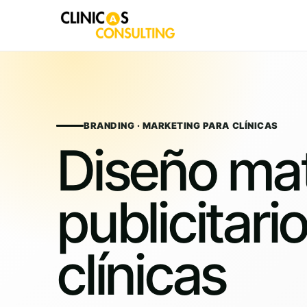
Skip
to
content
BRANDING · MARKETING PARA CLÍNICAS
Diseño mat
publicitari
clínicas