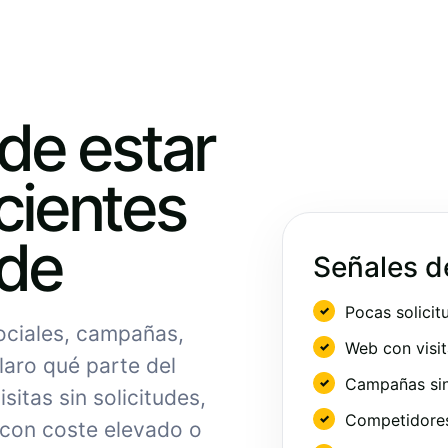
ede estar
cientes
nde
Señales d
Pocas solicit
sociales, campañas,
Web con visit
laro qué parte del
Campañas sin
sitas sin solicitudes,
Competidores 
 con coste elevado o