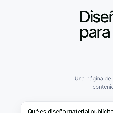
Diseñ
para 
Una página de 
conteni
Qué es diseño material publicita