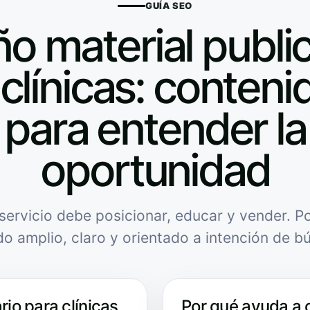
GUÍA SEO
o material public
clínicas: contenid
para entender la
oportunidad
servicio debe posicionar, educar y vender. Po
do amplio, claro y orientado a intención de b
rio para clínicas
Por qué ayuda a 