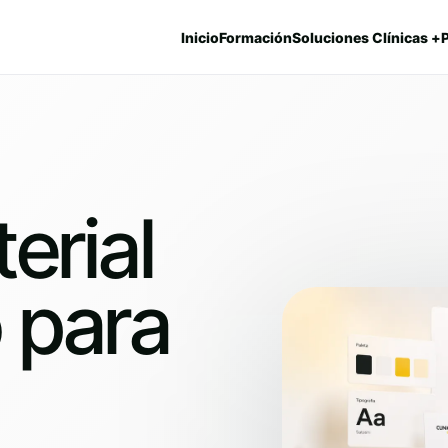
Inicio
Formación
Soluciones Clínicas +
erial
o para