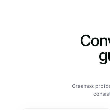
Conv
g
Creamos protoc
consis