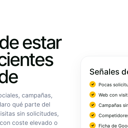
ede estar
cientes
nde
Señales d
Pocas solicit
sociales, campañas,
Web con visit
laro qué parte del
Campañas sin
sitas sin solicitudes,
Competidores 
 con coste elevado o
Ficha de Goo