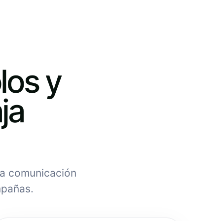
los y
ja
na comunicación
mpañas.