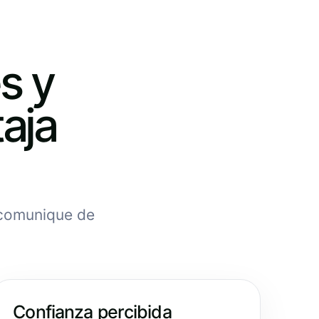
s y
taja
a comunique de
Confianza percibida