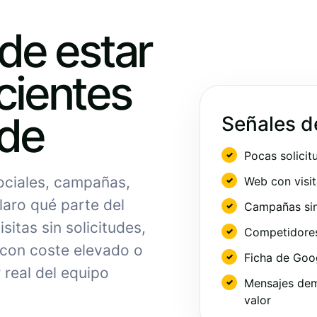
ede estar
cientes
nde
Señales d
Pocas solicit
sociales, campañas,
Web con visit
laro qué parte del
Campañas sin
sitas sin solicitudes,
Competidores 
 con coste elevado o
Ficha de Goo
 real del equipo
Mensajes dem
valor