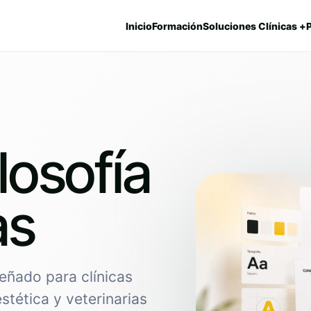
Inicio
Formación
Soluciones Clínicas +
ilosofía
as
eñado para clínicas
estética y veterinarias