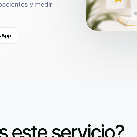
pacientes y medir
tsApp
s este servicio?