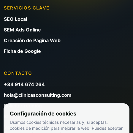
SERVICIOS CLAVE
SEO Local
SEM Ads Online
Creación de Página Web
Ficha de Google
CONTACTO
+34 914 674 264
hola@clinicasconsulting.com
Solicitar reunión
Configuración de cookies
Blog de marketing clínico
Usamos cookies técnicas necesarias y, si aceptas,
Ver precios
cookies de medición para mejorar la web. Puedes aceptar