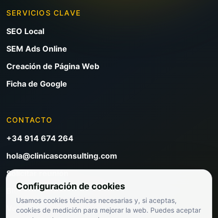
SERVICIOS CLAVE
SEO Local
SEM Ads Online
Creación de Página Web
Ficha de Google
CONTACTO
+34 914 674 264
hola@clinicasconsulting.com
Solicitar reunión
Configuración de cookies
Blog de marketing clínico
Usamos cookies técnicas necesarias y, si aceptas,
Ver precios
cookies de medición para mejorar la web. Puedes aceptar