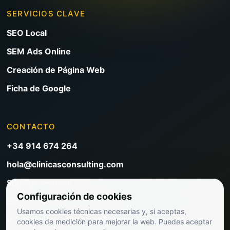
SERVICIOS CLAVE
SEO Local
SEM Ads Online
Creación de Página Web
Ficha de Google
CONTACTO
+34 914 674 264
hola@clinicasconsulting.com
Solicitar reunión
Configuración de cookies
Blog de marketing clínico
Usamos cookies técnicas necesarias y, si aceptas,
Ver precios
cookies de medición para mejorar la web. Puedes aceptar