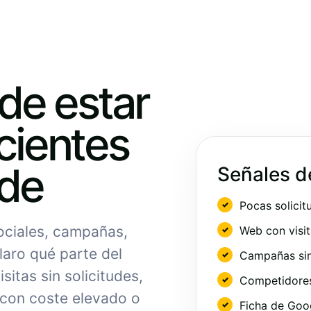
ede estar
cientes
nde
Señales d
Pocas solicit
sociales, campañas,
Web con visit
laro qué parte del
Campañas sin
sitas sin solicitudes,
Competidores 
 con coste elevado o
Ficha de Goo