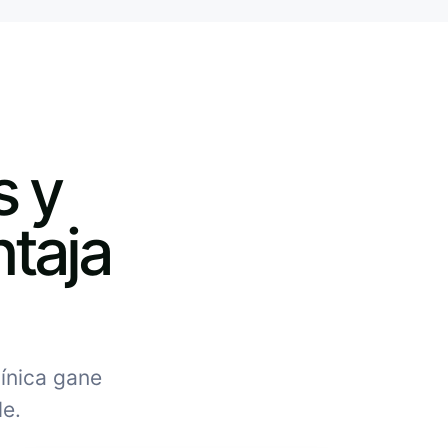
s y
ntaja
línica gane
le.