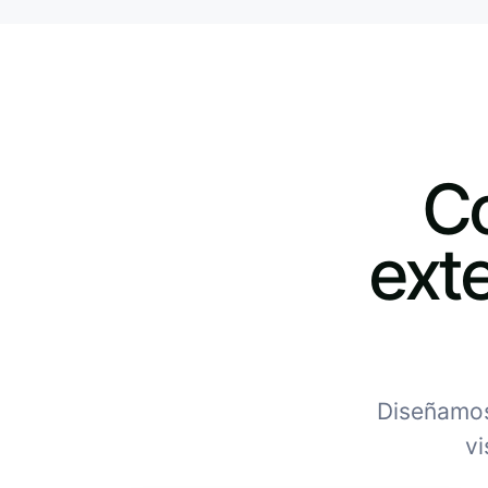
Co
exte
Diseñamos 
vi