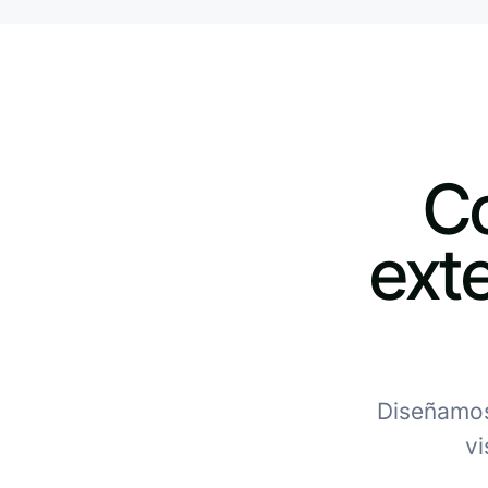
Co
exte
Diseñamos 
vi