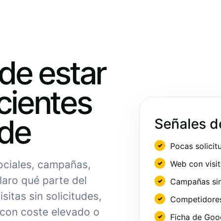
ede estar
cientes
nde
Señales d
Pocas solicit
sociales, campañas,
Web con visit
laro qué parte del
Campañas sin
sitas sin solicitudes,
Competidores 
 con coste elevado o
Ficha de Goo