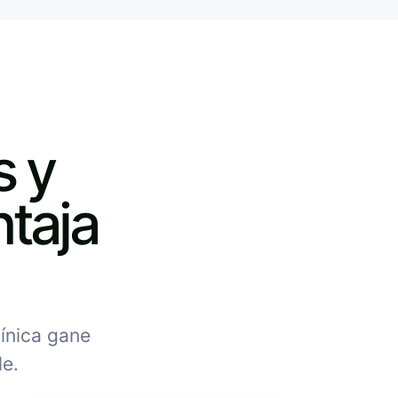
s y
ntaja
línica gane
le.