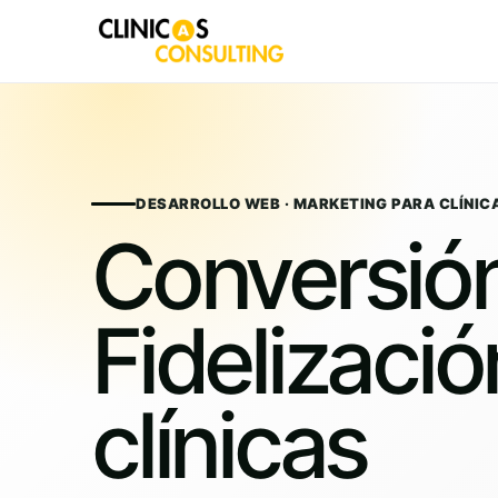
Skip
to
content
DESARROLLO WEB · MARKETING PARA CLÍNIC
Conversió
Fidelizació
clínicas