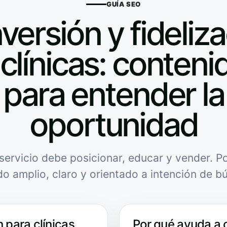
GUÍA SEO
ersión y fideliz
clínicas: contenid
para entender la
oportunidad
servicio debe posicionar, educar y vender. Po
do amplio, claro y orientado a intención de b
 para clínicas
Por qué ayuda a 