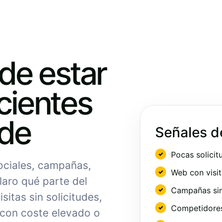
ede estar
cientes
nde
Señales d
Pocas solicit
sociales, campañas,
Web con visit
laro qué parte del
Campañas sin
sitas sin solicitudes,
Competidores 
 con coste elevado o