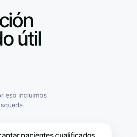
ación
o útil
r eso incluimos
úsqueda.
captar pacientes cualificados