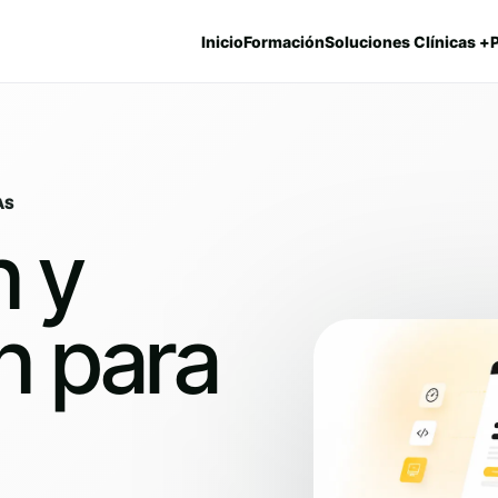
Inicio
Formación
Soluciones Clínicas +
AS
n y
n para