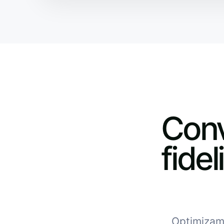
Conv
fide
Optimizamo