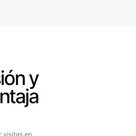
ión y
ntaja
 visitas en