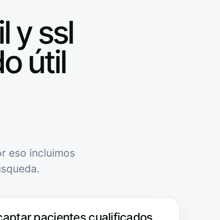
 y ssl
o útil
r eso incluimos
úsqueda.
captar pacientes cualificados