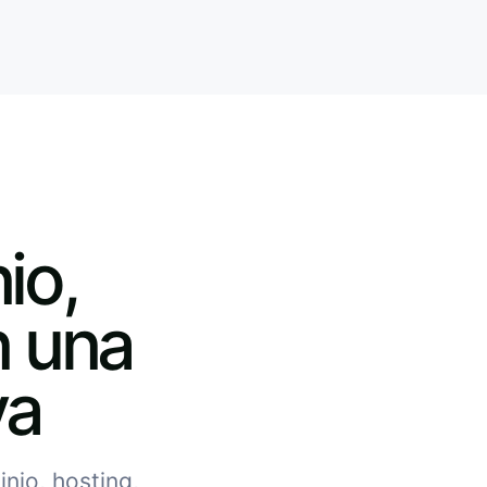
io,
n una
va
nio, hosting,