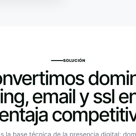
SOLUCIÓN
nvertimos domin
ing, email y ssl e
entaja competiti
 la base técnica de la presencia digital: domi