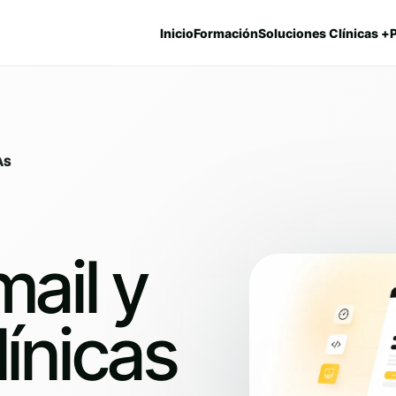
Inicio
Formación
Soluciones Clínicas +
AS
ail y
ínicas