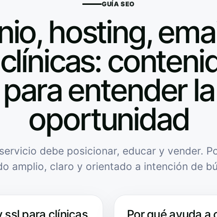
GUÍA SEO
io, hosting, email
clínicas: contenid
para entender la
oportunidad
servicio debe posicionar, educar y vender. Po
do amplio, claro y orientado a intención de b
 ssl para clínicas
Por qué ayuda a 