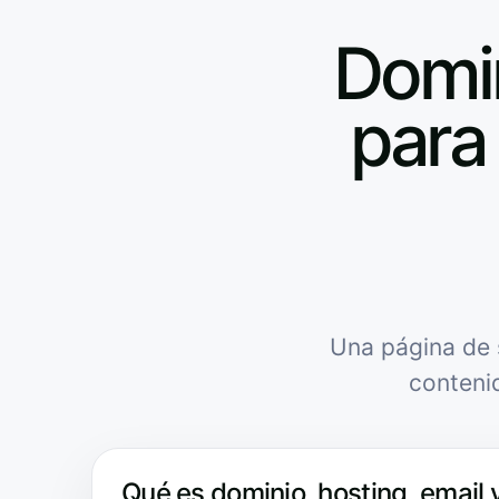
Domin
para 
Una página de 
conteni
Qué es dominio, hosting, email y