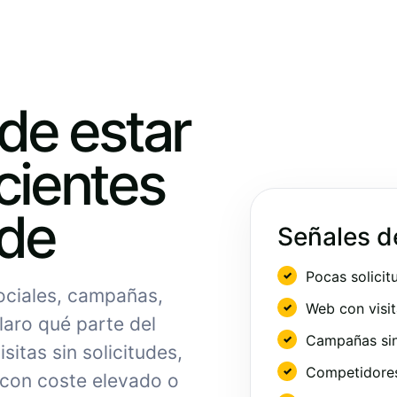
ede estar
cientes
nde
Señales d
Pocas solicit
sociales, campañas,
Web con visit
laro qué parte del
Campañas sin
sitas sin solicitudes,
Competidores 
 con coste elevado o