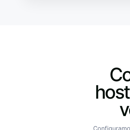
Co
host
v
Configuramos