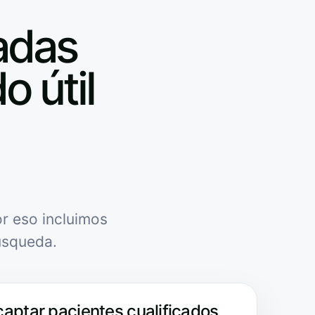
adas
o útil
r eso incluimos
úsqueda.
captar pacientes cualificados