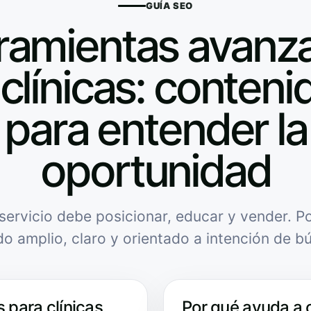
GUÍA SEO
ramientas avanz
clínicas: contenid
para entender la
oportunidad
servicio debe posicionar, educar y vender. Po
do amplio, claro y orientado a intención de b
 para clínicas
Por qué ayuda a 