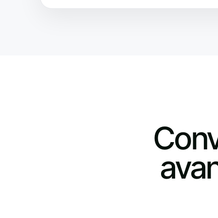
Conv
avan