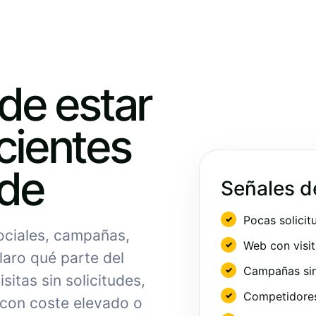
ede estar
cientes
nde
Señales d
Pocas solicit
sociales, campañas,
Web con visit
laro qué parte del
Campañas sin
sitas sin solicitudes,
Competidores 
 con coste elevado o