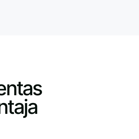
entas
ntaja