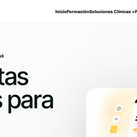
Inicio
Formación
Soluciones Clínicas +
AS
tas
 para