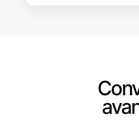
Conv
avan