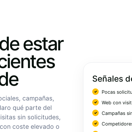
ede estar
cientes
nde
Señales d
Pocas solicit
sociales, campañas,
Web con visit
laro qué parte del
Campañas sin
sitas sin solicitudes,
Competidores 
 con coste elevado o