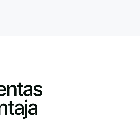
entas
ntaja