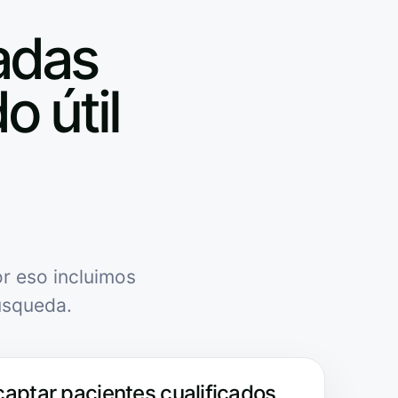
adas
o útil
r eso incluimos
úsqueda.
captar pacientes cualificados