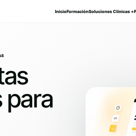
Inicio
Formación
Soluciones Clínicas +
AS
tas
 para