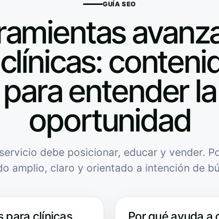
GUÍA SEO
ramientas avanz
clínicas: contenid
para entender la
oportunidad
servicio debe posicionar, educar y vender. Po
do amplio, claro y orientado a intención de b
 para clínicas
Por qué ayuda a 