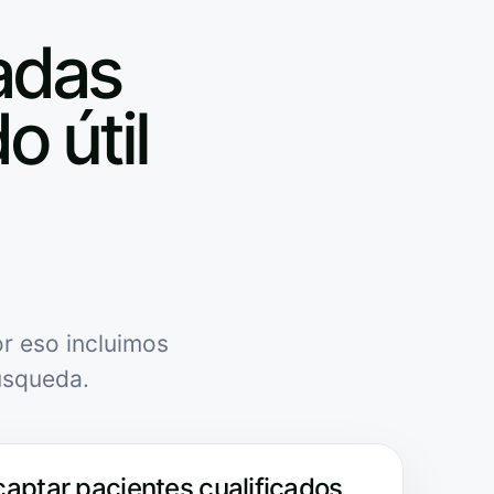
adas
o útil
r eso incluimos
úsqueda.
captar pacientes cualificados