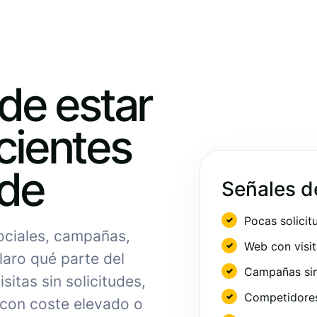
ede estar
cientes
nde
Señales d
Pocas solicit
sociales, campañas,
Web con visit
laro qué parte del
Campañas sin
sitas sin solicitudes,
Competidores 
 con coste elevado o