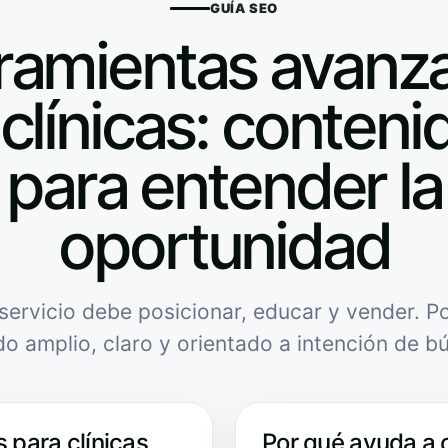
GUÍA SEO
ramientas avanz
clínicas: contenid
para entender la
oportunidad
servicio debe posicionar, educar y vender. Po
do amplio, claro y orientado a intención de b
 para clínicas
Por qué ayuda a 