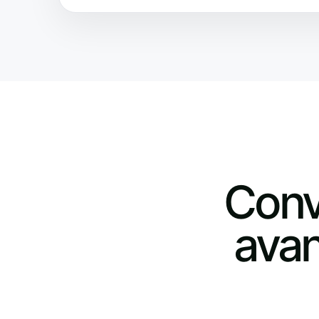
Conv
avan