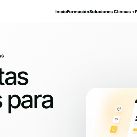
Inicio
Formación
Soluciones Clínicas +
AS
tas
 para