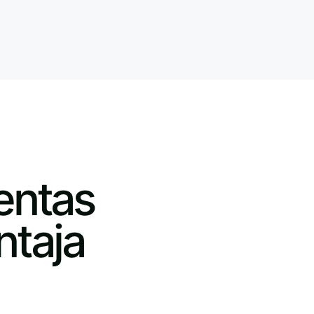
entas
ntaja