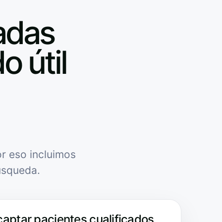
adas
o útil
r eso incluimos
úsqueda.
captar pacientes cualificados