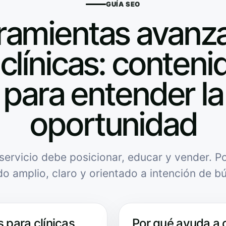
GUÍA SEO
ramientas avanz
clínicas: contenid
para entender la
oportunidad
servicio debe posicionar, educar y vender. Po
do amplio, claro y orientado a intención de b
 para clínicas
Por qué ayuda a 