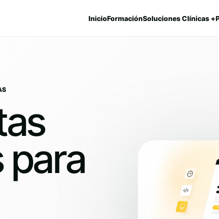
Inicio
Formación
Soluciones Clínicas +
AS
tas
 para