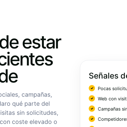
ede estar
cientes
nde
Señales d
Pocas solicit
sociales, campañas,
Web con visit
laro qué parte del
Campañas sin
sitas sin solicitudes,
Competidores 
 con coste elevado o