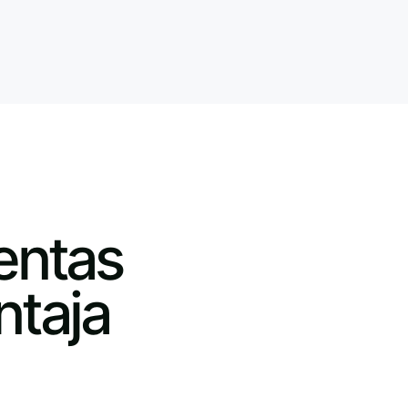
entas
ntaja