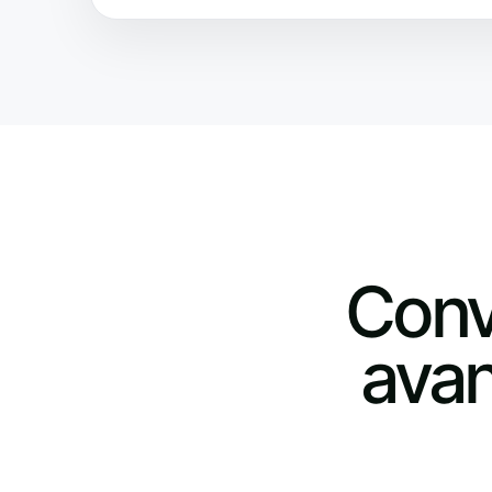
Conv
avan