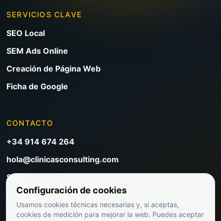
SERVICIOS CLAVE
SEO Local
SEM Ads Online
Creación de Página Web
Ficha de Google
CONTACTO
+34 914 674 264
hola@clinicasconsulting.com
Solicitar reunión
Configuración de cookies
Blog de marketing clínico
Usamos cookies técnicas necesarias y, si aceptas,
Ver precios
cookies de medición para mejorar la web. Puedes aceptar