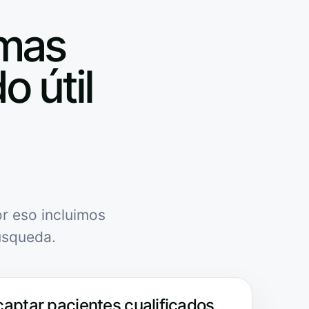
emas
o útil
r eso incluimos
úsqueda.
captar pacientes cualificados