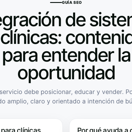
GUÍA SEO
egración de sist
clínicas: contenid
para entender la
oportunidad
servicio debe posicionar, educar y vender. Po
do amplio, claro y orientado a intención de b
para clínicas
Por qué ayuda a 