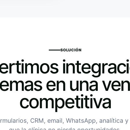
SOLUCIÓN
rtimos integrac
temas en una ven
competitiva
mularios, CRM, email, WhatsApp, analítica 
que la clínica no pierda oportunidades.