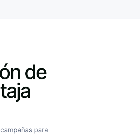
ión de
taja
y campañas para