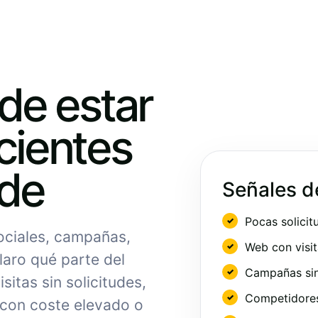
ede estar
cientes
nde
Señales d
Pocas solicit
sociales, campañas,
Web con visit
laro qué parte del
Campañas sin
sitas sin solicitudes,
Competidores 
 con coste elevado o