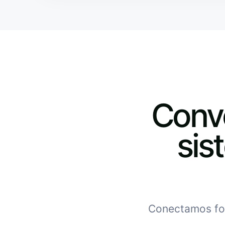
Conve
sis
Conectamos for