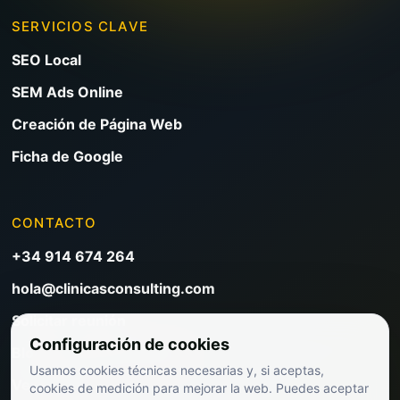
SERVICIOS CLAVE
SEO Local
SEM Ads Online
Creación de Página Web
Ficha de Google
CONTACTO
+34 914 674 264
hola@clinicasconsulting.com
Solicitar reunión
Configuración de cookies
Blog de marketing clínico
Usamos cookies técnicas necesarias y, si aceptas,
Ver precios
cookies de medición para mejorar la web. Puedes aceptar