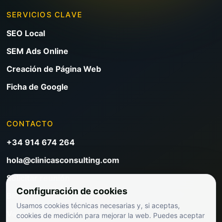
SERVICIOS CLAVE
SEO Local
SEM Ads Online
Creación de Página Web
Ficha de Google
CONTACTO
+34 914 674 264
hola@clinicasconsulting.com
Solicitar reunión
Configuración de cookies
Blog de marketing clínico
Usamos cookies técnicas necesarias y, si aceptas,
Ver precios
cookies de medición para mejorar la web. Puedes aceptar