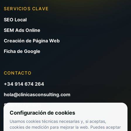
SERVICIOS CLAVE
SEO Local
SEM Ads Online
Creación de Página Web
Ficha de Google
CONTACTO
+34 914 674 264
hola@clinicasconsulting.com
Solicitar reunión
Configuración de cookies
Blog de marketing clínico
Usamos cookies técnicas necesarias y, si aceptas,
Ver precios
cookies de medición para mejorar la web. Puedes aceptar