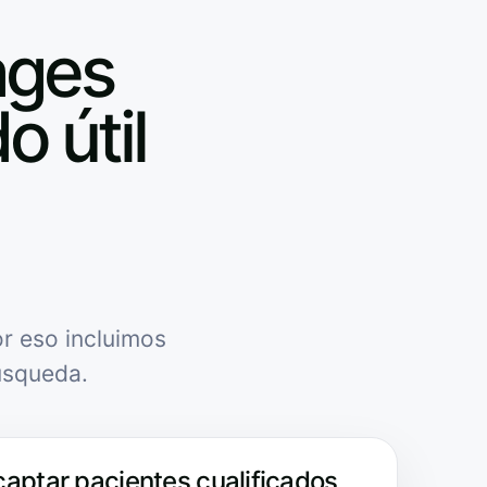
ages
o útil
r eso incluimos
úsqueda.
captar pacientes cualificados