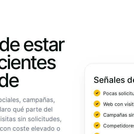
ede estar
cientes
nde
Señales d
Pocas solicit
sociales, campañas,
Web con visit
laro qué parte del
Campañas sin
sitas sin solicitudes,
Competidores 
 con coste elevado o