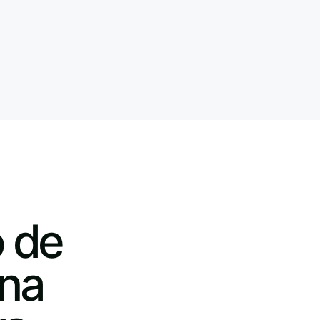
 de
una