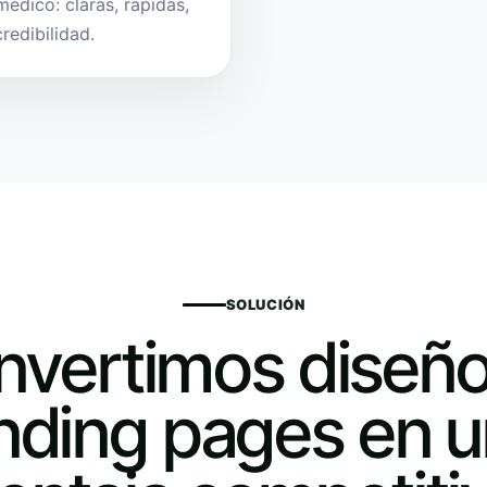
édico: claras, rápidas,
redibilidad.
SOLUCIÓN
nvertimos diseño
nding pages en 