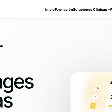
Inicio
Formación
Soluciones Clínicas +
AS
ages
as