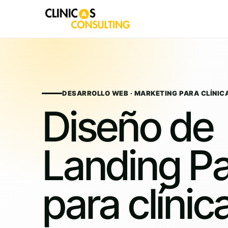
Skip
to
content
DESARROLLO WEB · MARKETING PARA CLÍNIC
Diseño de
Landing P
para clínic