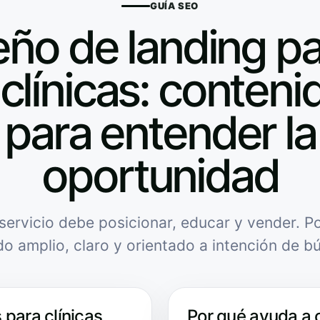
GUÍA SEO
eño de landing p
clínicas: contenid
para entender la
oportunidad
servicio debe posicionar, educar y vender. Po
do amplio, claro y orientado a intención de b
 para clínicas
Por qué ayuda a 