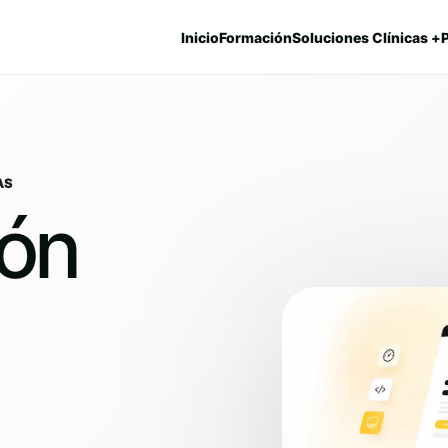
Inicio
Formación
Soluciones Clínicas +
AS
ión