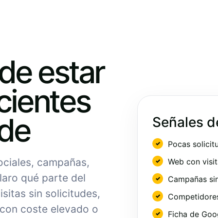
ede estar
cientes
nde
Señales d
Pocas solicit
sociales, campañas,
Web con visit
laro qué parte del
Campañas sin
sitas sin solicitudes,
Competidores 
 con coste elevado o
Ficha de Goo