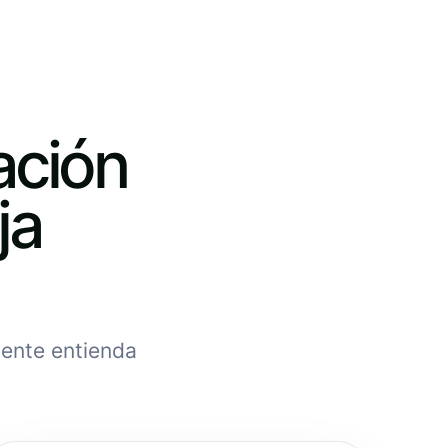
ación
ja
iente entienda