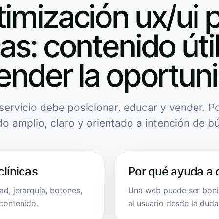
imización ux/ui 
cas: contenido úti
ender la oportun
servicio debe posicionar, educar y vender. Po
do amplio, claro y orientado a intención de b
clínicas
Por qué ayuda a 
ad, jerarquía, botones,
Una web puede ser bonit
 contenido.
al usuario desde la duda 